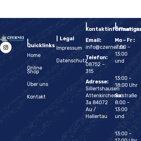
|
|
Kontaktinformation
Öffnungs
| Legal
Email:
Mo – Fr :
|
Quicklinks
info@czernei.de
7:00 –
Impressum
13:00
Home
Telefon:
Datenschutz
und
08752 –
Online
315
Shop
13:00 –
Adresse:
Über uns
18:00 Uhr
Sillertshausen
Attenkirchenerstraße
Sa:
Kontakt
3a 84072
8:00 –
Au /
13:00
Hallertau
und
13:00 –
17:00 Uhr