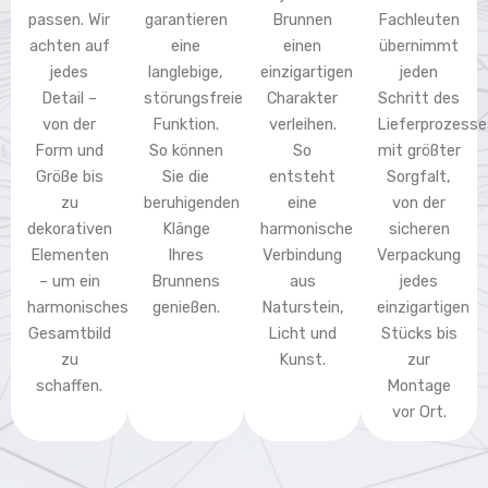
passen. Wir
garantieren
Brunnen
Fachleuten
achten auf
eine
einen
übernimmt
jedes
langlebige,
einzigartigen
jeden
Detail –
störungsfreie
Charakter
Schritt des
von der
Funktion.
verleihen.
Lieferprozesse
Form und
So können
So
mit größter
Größe bis
Sie die
entsteht
Sorgfalt,
zu
beruhigenden
eine
von der
dekorativen
Klänge
harmonische
sicheren
Elementen
Ihres
Verbindung
Verpackung
– um ein
Brunnens
aus
jedes
harmonisches
genießen.
Naturstein,
einzigartigen
Gesamtbild
Licht und
Stücks bis
zu
Kunst.
zur
schaffen.
Montage
vor Ort.