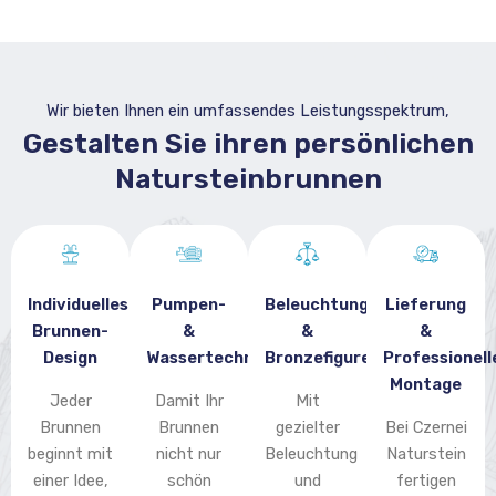
Wir bieten Ihnen ein umfassendes Leistungsspektrum,
Gestalten Sie ihren persönlichen
Natursteinbrunnen
Individuelles
Pumpen-
Beleuchtung
Lieferung
Brunnen-
&
&
&
Design
Wassertechnik
Bronzefiguren
Professionell
Montage
Jeder
Damit Ihr
Mit
Brunnen
Brunnen
gezielter
Bei Czernei
beginnt mit
nicht nur
Beleuchtung
Naturstein
einer Idee,
schön
und
fertigen