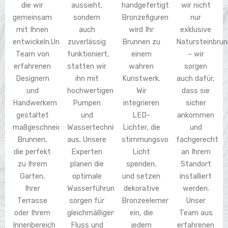
die wir
aussieht,
handgefertigten
wir nicht
gemeinsam
sondern
Bronzefiguren
nur
mit Ihnen
auch
wird Ihr
exklusive
entwickeln.Unser
zuverlässig
Brunnen zu
Natursteinbru
Team von
funktioniert,
einem
– wir
erfahrenen
statten wir
wahren
sorgen
Designern
ihn mit
Kunstwerk.
auch dafür,
und
hochwertigen
Wir
dass sie
Handwerkern
Pumpen
integrieren
sicher
gestaltet
und
LED-
ankommen
maßgeschneiderte
Wassertechnik
Lichter, die
und
Brunnen,
aus. Unsere
stimmungsvolles
fachgerecht
die perfekt
Experten
Licht
an Ihrem
zu Ihrem
planen die
spenden,
Standort
Garten,
optimale
und setzen
installiert
Ihrer
Wasserführung,
dekorative
werden.
Terrasse
sorgen für
Bronzeelemente
Unser
oder Ihrem
gleichmäßigen
ein, die
Team aus
Innenbereich
Fluss und
jedem
erfahrenen