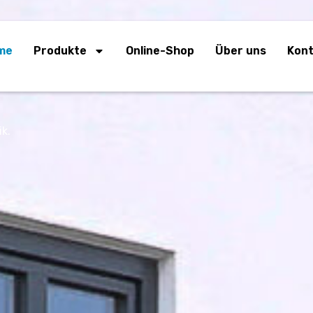
me
Produkte
Online-Shop
Über uns
Kon
n – Ihr
einbrunnen
werk – mit Leidenschaft
gt, um perfekt zu Ihrem
swahl edler Natursteine
m Detail höchste