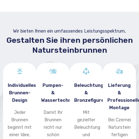
Wir bieten Ihnen ein umfassendes Leistungsspektrum,
Gestalten Sie ihren persönlichen
Natursteinbrunnen
Individuelles
Pumpen-
Beleuchtung
Lieferung
Brunnen-
&
&
&
Design
Wassertechnik
Bronzefiguren
Professionell
Montage
Jeder
Damit Ihr
Mit
Brunnen
Brunnen
gezielter
Bei Czernei
beginnt mit
nicht nur
Beleuchtung
Naturstein
einer Idee,
schön
und
fertigen