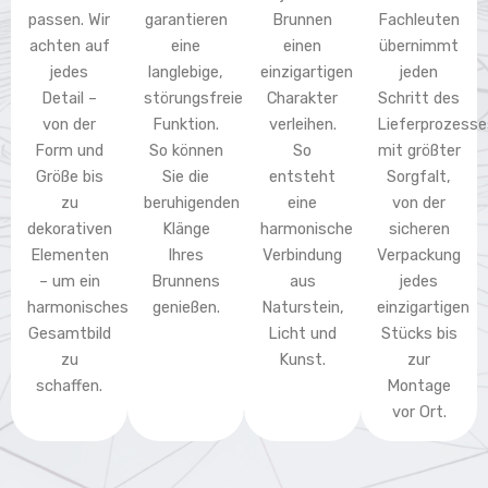
passen. Wir
garantieren
Brunnen
Fachleuten
achten auf
eine
einen
übernimmt
jedes
langlebige,
einzigartigen
jeden
Detail –
störungsfreie
Charakter
Schritt des
von der
Funktion.
verleihen.
Lieferprozesse
Form und
So können
So
mit größter
Größe bis
Sie die
entsteht
Sorgfalt,
zu
beruhigenden
eine
von der
dekorativen
Klänge
harmonische
sicheren
Elementen
Ihres
Verbindung
Verpackung
– um ein
Brunnens
aus
jedes
harmonisches
genießen.
Naturstein,
einzigartigen
Gesamtbild
Licht und
Stücks bis
zu
Kunst.
zur
schaffen.
Montage
vor Ort.