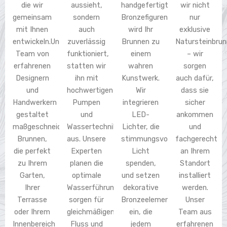
die wir
aussieht,
handgefertigten
wir nicht
gemeinsam
sondern
Bronzefiguren
nur
mit Ihnen
auch
wird Ihr
exklusive
entwickeln.Unser
zuverlässig
Brunnen zu
Natursteinbru
Team von
funktioniert,
einem
– wir
erfahrenen
statten wir
wahren
sorgen
Designern
ihn mit
Kunstwerk.
auch dafür,
und
hochwertigen
Wir
dass sie
Handwerkern
Pumpen
integrieren
sicher
gestaltet
und
LED-
ankommen
maßgeschneiderte
Wassertechnik
Lichter, die
und
Brunnen,
aus. Unsere
stimmungsvolles
fachgerecht
die perfekt
Experten
Licht
an Ihrem
zu Ihrem
planen die
spenden,
Standort
Garten,
optimale
und setzen
installiert
Ihrer
Wasserführung,
dekorative
werden.
Terrasse
sorgen für
Bronzeelemente
Unser
oder Ihrem
gleichmäßigen
ein, die
Team aus
Innenbereich
Fluss und
jedem
erfahrenen